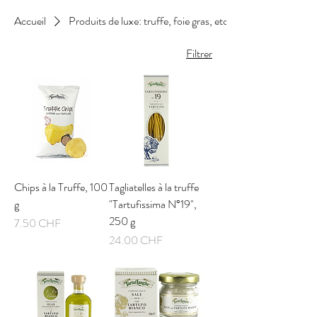
Accueil
Produits de luxe: truffe, foie gras, etc.
Filtrer
Chips à la Truffe, 100
Tagliatelles à la truffe
g
"Tartufissima N°19",
250 g
Prix
7.50 CHF
Prix
24.00 CHF