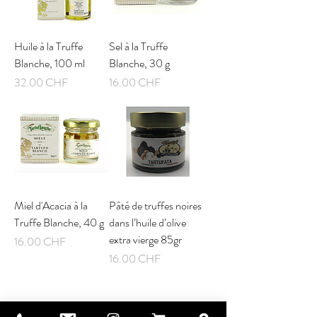
Huile à la Truffe
Sel à la Truffe
Blanche, 100 ml
Blanche, 30 g
Prix
Prix
32.00 CHF
16.00 CHF
Miel d'Acacia à la
Pâté de truffes noires
Truffe Blanche, 40 g
dans l’huile d’olive
extra vierge 85gr
Prix
16.00 CHF
Prix
16.00 CHF