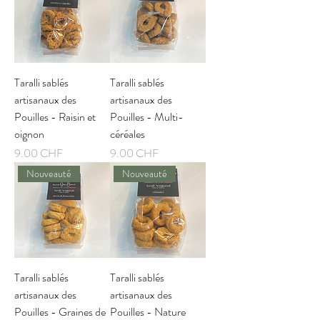
Taralli sablés
Taralli sablés
artisanaux des
artisanaux des
Pouilles - Raisin et
Pouilles - Multi-
oignon
céréales
Prix
Prix
9.00 CHF
9.00 CHF
Nouveauté
Nouveauté
Taralli sablés
Taralli sablés
artisanaux des
artisanaux des
Pouilles - Graines de
Pouilles - Nature