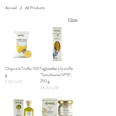
Accueil
All Products
Filtrer
Chips à la Truffe, 100
Tagliatelles à la truffe
g
"Tartufissima N°19",
250 g
Prix
7.50 CHF
Prix
24.00 CHF