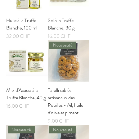
Huile à la Truffe
Sel à la Truffe
Blanche, 100 ml
Blanche, 30 g
Prix
Prix
32.00 CHF
16.00 CHF
Nouveauté
Miel d'Acacia à la
Taralli sablés
Truffe Blanche, 40 g
artisanaux des
Pouilles - Ail, huile
Prix
16.00 CHF
d'olive et piment
Prix
9.00 CHF
Nouveauté
Nouveauté