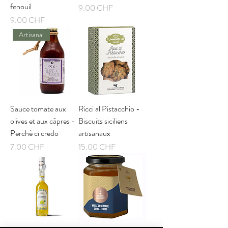
fenouil
Prix
9.00 CHF
Prix
9.00 CHF
Artisanal
Sauce tomate aux
Ricci al Pistacchio -
olives et aux câpres -
Biscuits siciliens
Perchè ci credo
artisanaux
Prix
Prix
7.00 CHF
15.00 CHF